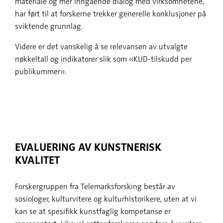
materiale og mer inngående dialog med virksomhetene,
har ført til at forskerne trekker generelle konklusjoner på
sviktende grunnlag.
Videre er det vanskelig å se relevansen av utvalgte
nøkkeltall og indikatorer slik som «KUD-tilskudd per
publikummer».
EVALUERING AV KUNSTNERISK
KVALITET
Forskergruppen fra Telemarksforsking består av
sosiologer, kulturvitere og kulturhistorikere, uten at vi
kan se at spesifikk kunstfaglig kompetanse er