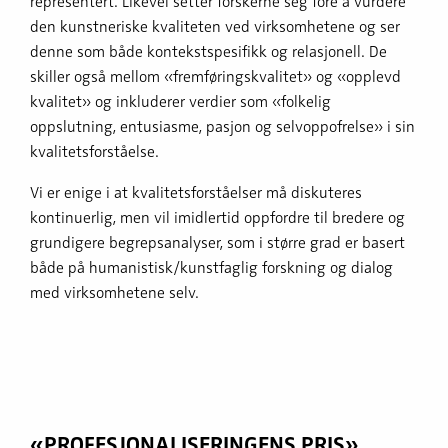
representert. Likevel setter forskerne seg fore å vurdere
den kunstneriske kvaliteten ved virksomhetene og ser
denne som både kontekstspesifikk og relasjonell. De
skiller også mellom «fremføringskvalitet» og «opplevd
kvalitet» og inkluderer verdier som «folkelig
oppslutning, entusiasme, pasjon og selvoppofrelse» i sin
kvalitetsforståelse.
Vi er enige i at kvalitetsforståelser må diskuteres
kontinuerlig, men vil imidlertid oppfordre til bredere og
grundigere begrepsanalyser, som i større grad er basert
både på humanistisk/kunstfaglig forskning og dialog
med virksomhetene selv.
«PROFESJO­NALISERINGENS PRIS»