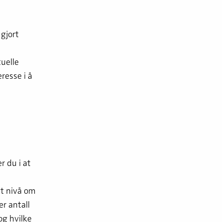
gjort
uelle
resse i å
 du i at
et nivå om
r antall
og hvilke