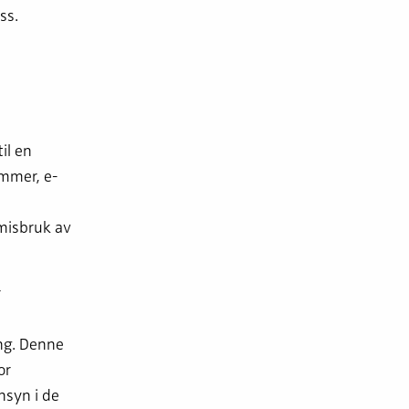
ss.
il en
ummer, e-
misbruk av
r
ng. Denne
or
nsyn i de