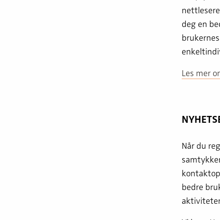
nettleser
deg en bed
brukernes 
enkeltindi
Les mer om
NYHETS
Når du reg
samtykker 
kontaktopp
bedre bruk
aktivitete