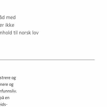
råd med
er ikke
old til norsk lov
strere og
nere og
mfunnsliv.
 på en
ids­