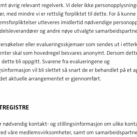
mt øvrig relevant regelverk. Vi deler ikke personopplysninge
er, med mindre vi er rettslig forpliktet til dette. For å kunne
emsforpliktelser utleveres imidlertid nødvendige personop
ordelsleverandører og andre nøye utvalgte samarbeidspartne
rsøkelser eller evalueringsskjemaer som sendes ut i etter
nter skal som hovedregel besvares anonymt. Dersom dette
vil dette bli oppgitt. Svarene fra evalueringene og
informasjon vil bli slettet så snart de er behandlet på et 
r det aktuelle arrangementet er gjennomført.
TREGISTRE
er nødvendig kontakt- og stillingsinformasjon om ulike kont
ved våre medlemsvirksomheter, samt om samarbeidspartne