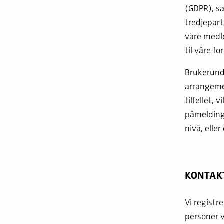
(GDPR), sa
tredjepart
våre medl
til våre f
Brukerunde
arrangeme
tilfellet, 
påmeldings
nivå, elle
KONTAK
Vi registr
personer 