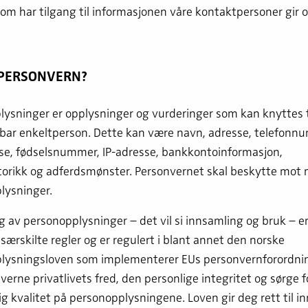
om har tilgang til informasjonen våre kontaktpersoner gir o
 PERSONVERN?
ysninger er opplysninger og vurderinger som kan knyttes t
rbar enkeltperson. Dette kan være navn, adresse, telefonn
se, fødselsnummer, IP-adresse, bankkontoinformasjon,
torikk og adferdsmønster. Personvernet skal beskytte mot 
lysninger.
 av personopplysninger – det vil si innsamling og bruk – e
særskilte regler og er regulert i blant annet den norske
lysningsloven som implementerer EUs personvernforordni
 verne privatlivets fred, den personlige integritet og sørge f
lig kvalitet på personopplysningene. Loven gir deg rett til in