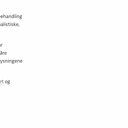
 behandling
listiske,
ar
åre
plysningene
et
og