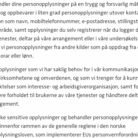
ler dine personopplysninger på en trygg og forsvarlig måt
og oppbevarer i liten grad personopplysninger utover kont
n som navn, mobiltelefonnummer, e-postadresse, stillingsti
åde, samt opplysninger du selv registrerer når du logger d
enester, deltar på våre arrangement eller i våre undersøkelser
vi personopplysninger fra andre kilder som på oppdrag fra 
rar eller lønn.
pplysninger som vi har saklig behov for i vår kommunikasj
rksomhetene og omverdenen, og som vi trenger for å kunn
iktelser som interesse- og arbeidsgiverorganisasjon, samt f
re forholdet til brukerne av våre tjenester og håndtere del
ngement.
ikke sensitive opplysninger og behandler personopplysninger
innenfor rammen av de generelle reglene i den norske
lysningsloven, som implementerer EUs personvernforordn