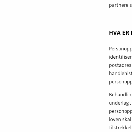
partnere s
HVA ER
Personoppl
identifise
postadres
handlehis
personopp
Behandling
underlagt 
personopp
loven skal
tilstrekke