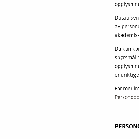
opplysning
Datatilsyn
av persono
akademiske
Du kan ko
spørsmål 
opplysning
er uriktige
For mer in
Personopp
PERSON