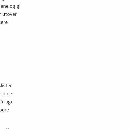
ene og gi
r utover
sere
lister
e dine
 å lage
spore