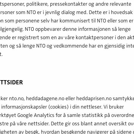
personer, politikere, pressekontakter og andre relevante
soner som NTO er i jevnlig dialog med. Dette er i hovedsak
n som personene selv har kommunisert til NTO eller som er 
tilgjengelig. NTO oppbevarer denne informasjonen så lenge
de er registrert som en av våre kontaktpersoner i den akt
ten og så lenge NTO og vedkommende har en gjensidig inte
t.
TTSIDER
ker nto.no, heddadagene.no eller heddaprisen.no samtykker
 informasjonskapsler (cookies) i din nettleser. Vi bruker
ktøyet Google Analytics for å samle statistikk på overordn
re på våre nettsider. Dette gir oss blant annet oversikt ove
righeten av besøk, hvordan besøkende navigerer på sidene 