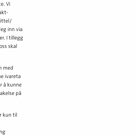
e. Vi
akt­
ttel/
eg inn via
. I tillegg
oss skal
on med
e ivareta
or å kunne
takelse på
 kun til
ing