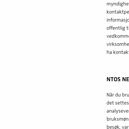
myndighets
kontaktper
informasjo
offentlig 
vedkommen
virksomhe
ha kontak
NTOS NE
Når du bru
det settes
analysever
bruksmønst
besøk, va