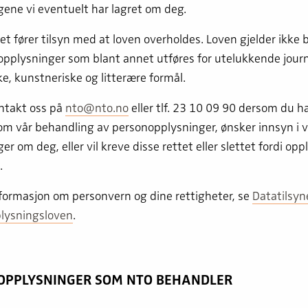
ene vi eventuelt har lagret om deg.
et fører tilsyn med at loven overholdes. Loven gjelder ikke
pplysninger som blant annet utføres for utelukkende journa
, kunstneriske og litterære formål.
ntakt oss på
nto@nto.no
eller tlf. 23 10 09 90 dersom du h
om vår behandling av personopplysninger, ønsker innsyn i v
er om deg, eller vil kreve disse rettet eller slettet fordi op
.
formasjon om personvern og dine rettigheter, se
Datatilsyn
lysningsloven
.
OPPLYSNINGER SOM NTO BEHANDLER