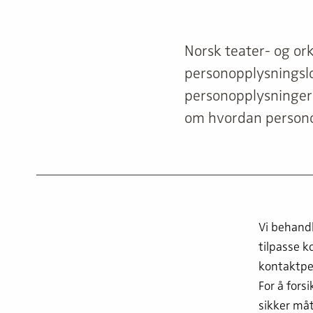
Norsk teater- og or
personopplysningslo
personopplysninger 
om hvordan persono
Vi behandl
tilpasse 
kontaktper
For å fors
sikker måt