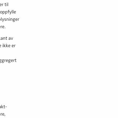
r til
 oppfylle
plysninger
re.
kant av
 ikke er
aggregert
akt­
re,