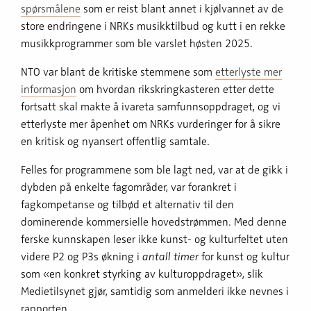
spørsmålene
som er reist blant annet i kjølvannet av de
store endringene i NRKs musikktilbud og kutt i en rekke
musikkprogrammer som ble varslet høsten 2025.
NTO var blant de kritiske stemmene som
etterlyste mer
informasjon
om hvordan rikskringkasteren etter dette
fortsatt skal makte å ivareta samfunnsoppdraget, og vi
etterlyste mer åpenhet om NRKs vurderinger for å sikre
en kritisk og nyansert offentlig samtale.
Felles for programmene som ble lagt ned, var at de gikk i
dybden på enkelte fagområder, var forankret i
fagkompetanse og tilbød et alternativ til den
dominerende kommersielle hovedstrømmen. Med denne
ferske kunnskapen leser ikke kunst- og kulturfeltet uten
videre P2 og P3s økning i
antall timer
for kunst og kultur
som «en konkret styrking av kulturoppdraget», slik
Medietilsynet gjør, samtidig som anmelderi ikke nevnes i
rapporten.