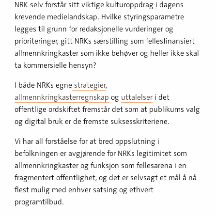
NRK selv forstår sitt viktige kulturoppdrag i dagens
krevende medielandskap. Hvilke styringsparametre
legges til grunn for redaksjonelle vurderinger og
prioriteringer, gitt NRKs særstilling som fellesfinansiert
allmennkringkaster som ikke behøver og heller ikke skal
ta kommersielle hensyn?
I både NRKs egne
strategier
,
allmennkringkasterregnskap
og
uttalelser
i det
offentlige ordskiftet fremstår det som at publikums valg
og digital bruk er de fremste suksesskriteriene.
Vi har all forståelse for at bred oppslutning i
befolkningen er avgjørende for NRKs legitimitet som
allmennkringkaster og funksjon som fellesarena i en
fragmentert offentlighet, og det er selvsagt et mål å nå
flest mulig med enhver satsing og ethvert
programtilbud.