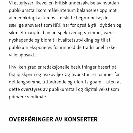
Vi etterlyser likevel en kritisk undersøkelse av hvordan
publikumstall som målekriterium balanseres opp mot
allmennkringkasterens særskilte begrunnelse; det
særlige ansvaret som NRK har for også å gå i dybden og
sikre et mangfold av perspektiver og stemmer, være
nyskapende og bidra til kvalitetsutvikling og til at
publikum eksponeres for innhold de tradisjonelt ikke
ville oppsøkt.
I hvilken grad er redaksjonelle beslutninger basert på
faglig skjønn og risikovilje? Og hvor stort er rommet for
det langsomme, utfordrende og uforutsigbare – uten at
dette overstyres av publikumstall og digital vekst som
primære verdimål?
OVERFØRINGER AV KONSERTER