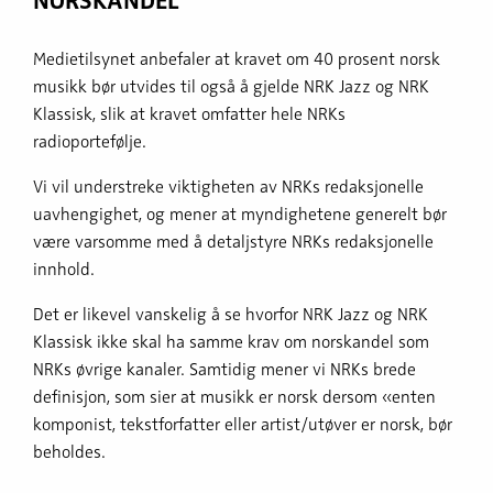
NORSKANDEL
Medietilsynet anbefaler at kravet om 40 prosent norsk
musikk bør utvides til også å gjelde NRK Jazz og NRK
Klassisk, slik at kravet omfatter hele NRKs
radioportefølje.
Vi vil understreke viktigheten av NRKs redaksjonelle
uavhengighet, og mener at myndighetene generelt bør
være varsomme med å detaljstyre NRKs redaksjonelle
innhold.
Det er likevel vanskelig å se hvorfor NRK Jazz og NRK
Klassisk ikke skal ha samme krav om norskandel som
NRKs øvrige kanaler. Samtidig mener vi NRKs brede
definisjon, som sier at musikk er norsk dersom «enten
komponist, tekstforfatter eller artist/utøver er norsk, bør
beholdes.