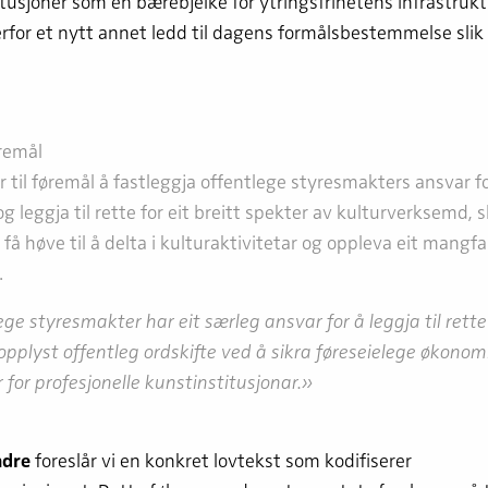
tusjoner som en bærebjelke for ytringsfrihetens infrastruktu
erfor et nytt annet ledd til dagens formålsbestemmelse slik 
remål
r til føremål å fastleggja offentlege styresmakters ansvar fo
g leggja til rette for eit breitt spekter av kulturverksemd, sl
 få høve til å delta i kulturaktivitetar og oppleva eit mangfa
.
ge styresmakter har eit særleg ansvar for å leggja til rette 
opplyst offentleg ordskifte ved å sikra føreseielege økonom
for profesjonelle kunstinstitusjonar.»
ndre
foreslår vi en konkret lovtekst som kodifiserer