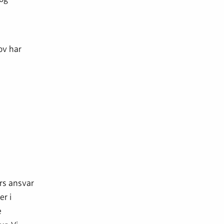
ov har
rs ansvar
er i
e