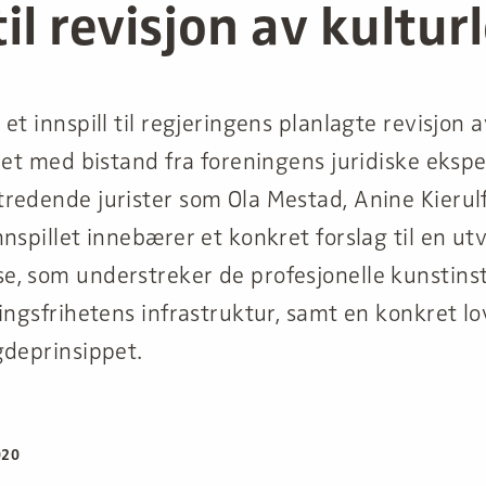
til revisjon av kultur
et innspill til regjeringens planlagte revisjon 
met med bistand fra foreningens juridiske ekspe
redende jurister som Ola Mestad, Anine Kierulf
nspillet innebærer et konkret forslag til en ut
, som understreker de profesjonelle kunstins
ingsfrihetens infrastruktur, samt en konkret l
gdeprinsippet.
020