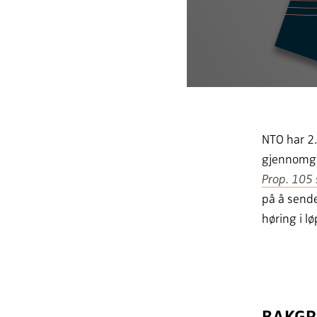
NTO har 2.
gjennomga
Prop. 105
på å sende
høring i l
BAKG