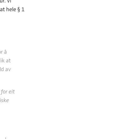
r. Vi
at hele § 1
r å
ik at
ld av
for eit
iske