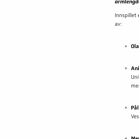
armlengde
Innspillet
av:
Ola
Ani
Uni
men
Pål
Ves
Mer