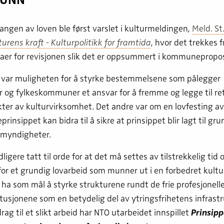
gen av loven ble først varslet i kulturmeldingen,
Meld. St
turens kraft - Kulturpolitikk for framtida
, hvor det trekkes 
er for revisjonen slik det er oppsummert i kommunepropos
e var muligheten for å styrke bestemmelsene som pålegger
og fylkeskommuner et ansvar for å fremme og legge til ret
ter av kulturvirksomhet. Det andre var om en lovfesting av
rinsippet kan bidra til å sikre at prinsippet blir lagt til gru
 myndigheter.
ligere tatt til orde for at det må settes av tilstrekkelig tid 
for et grundig lovarbeid som munner ut i en forbedret kultur
a som mål å styrke strukturene rundt de frie profesjonell
tusjonene som en betydelig del av ytringsfrihetens infrastr
rag til et slikt arbeid har NTO utarbeidet innspillet
Prinsipp