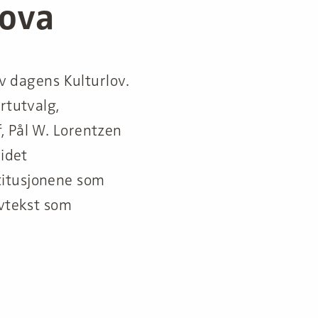
lova
av dagens Kulturlov.
rtutvalg,
, Pål W. Lorentzen
videt
titusjonene som
ovtekst som