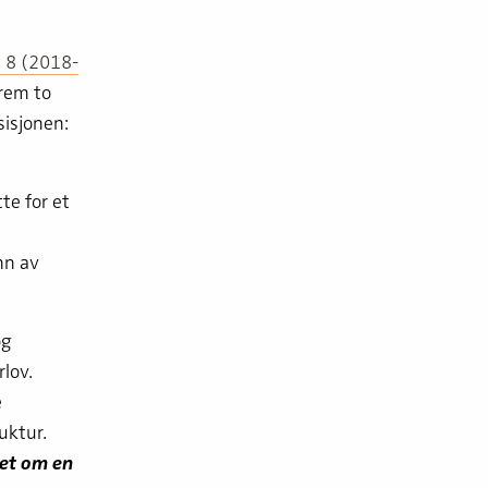
. 8 (2018-
frem to
isjonen:
te for et
nn av
og
lov.
e
uktur.
et om en