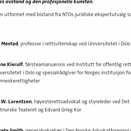
s avstand og den profesjonelle kunsten
.
 er utformet med bistand fra NTOs juridiske ekspertutvalg 
 Mestad
, professor i rettsvitenskap ved Universitetet i Oslo
ne Kierulf
, førsteamanuensis ved Institutt for offentlig ret
versitetet i Oslo og spesialrådgiver for Norges institusjon fo
neskerettigheter
 W. Lorentzen
, høyesterettsadvokat og styreleder ved Det
tnorske Teateret og Edvard Grieg Kor
ete Smith
, generalsekretær i Den Norske Advokatforening