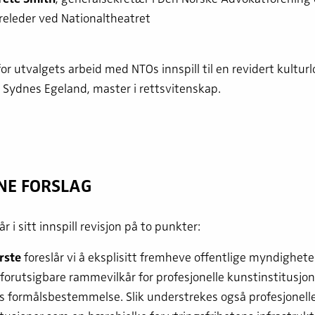
releder ved Nationaltheatret
or utvalgets arbeid med NTOs innspill til en revidert kulturl
 Sydnes Egeland, master i rettsvitenskap.
NE FORSLAG
r i sitt innspill revisjon på to punkter:
rste
foreslår vi å eksplisitt fremheve offentlige myndighete
e forutsigbare rammevilkår for profesjonelle kunstinstitusjon
s formålsbestemmelse. Slik understrekes også profesjonell