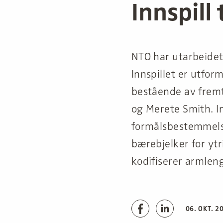
Innspill 
NTO har utarbeidet 
Innspillet er utfor
bestående av fremt
og Merete Smith. In
formålsbestemmelse
bærebjelker for ytr
kodifiserer armlen
06. OKT. 2