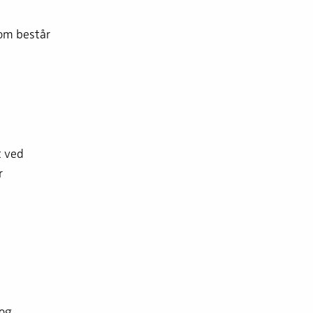
som består
t ved
r
 og