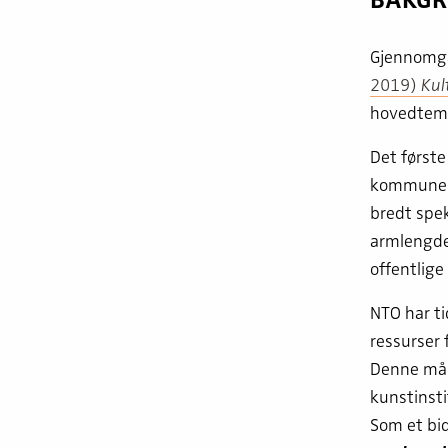
Gjennomgan
2019)
Kul
hovedtema
Det først
kommuner 
bredt spek
armlengdep
offentlige
NTO har tid
ressurser 
Denne må h
kunstinsti
Som et bid