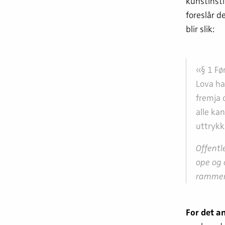
kunstinsti
foreslår d
blir slik:
«§ 1 Fø
Lova ha
fremja o
alle kan
uttrykk
Offentle
ope og 
rammer 
For det a