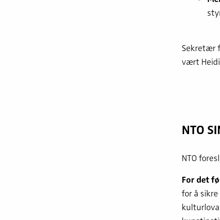
sty
Sekretær f
vært Heidi
NTO SI
NTO foreslå
For det fø
for å sikr
kulturlova