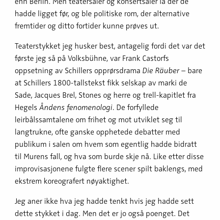
enn Berlin. Men teatersaler og konsertsaler lå der de
hadde ligget før, og ble politiske rom, der alternative
fremtider og ditto fortider kunne prøves ut.
Teaterstykket jeg husker best, antagelig fordi det var det
første jeg så på Volksbühne, var Frank Castorfs
oppsetning av Schillers opprørsdrama
Die Räuber
– bare
at Schillers 1800-tallstekst fikk selskap av marki de
Sade, Jacques Brel, Stones og herre og trell-kapitlet fra
Hegels
Åndens fenomenologi
. De forfyllede
leirbålssamtalene om frihet og mot utviklet seg til
langtrukne, ofte ganske opphetede debatter med
publikum i salen om hvem som egentlig hadde bidratt
til Murens fall, og hva som burde skje nå. Like etter disse
improvisasjonene fulgte flere scener spilt baklengs, med
ekstrem koreografert nøyaktighet.
Jeg aner ikke hva jeg hadde tenkt hvis jeg hadde sett
dette stykket i dag. Men det er jo også poenget. Det