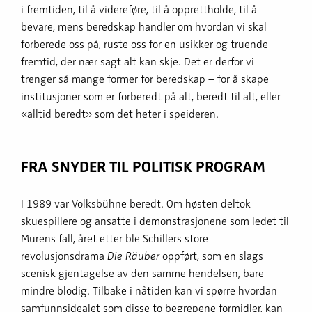
i fremtiden, til å videreføre, til å opprettholde, til å
bevare, mens beredskap handler om hvordan vi skal
forberede oss på, ruste oss for en usikker og truende
fremtid, der nær sagt alt kan skje. Det er derfor vi
trenger så mange former for beredskap – for å skape
institusjoner som er forberedt på alt, beredt til alt, eller
«alltid beredt» som det heter i speideren.
FRA SNYDER TIL POLITISK PROGRAM
I 1989 var Volksbühne beredt. Om høsten deltok
skuespillere og ansatte i demonstrasjonene som ledet til
Murens fall, året etter ble Schillers store
revolusjonsdrama
Die Räuber
oppført, som en slags
scenisk gjentagelse av den samme hendelsen, bare
mindre blodig. Tilbake i nåtiden kan vi spørre hvordan
samfunnsidealet som disse to begrepene formidler, kan