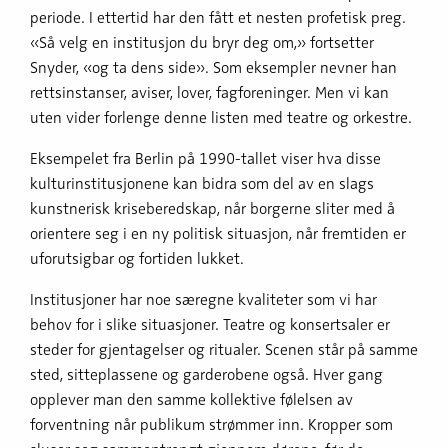
periode. I ettertid har den fått et nesten profetisk preg.
«Så velg en institusjon du bryr deg om,» fortsetter
Snyder, «og ta dens side». Som eksempler nevner han
rettsinstanser, aviser, lover, fagforeninger. Men vi kan
uten vider forlenge denne listen med teatre og orkestre.
Eksempelet fra Berlin på 1990-tallet viser hva disse
kulturinstitusjonene kan bidra som del av en slags
kunstnerisk kriseberedskap, når borgerne sliter med å
orientere seg i en ny politisk situasjon, når fremtiden er
uforutsigbar og fortiden lukket.
Institusjoner har noe særegne kvaliteter som vi har
behov for i slike situasjoner. Teatre og konsertsaler er
steder for gjentagelser og ritualer. Scenen står på samme
sted, sitteplassene og garderobene også. Hver gang
opplever man den samme kollektive følelsen av
forventning når publikum strømmer inn. Kropper som