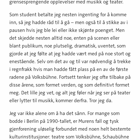
grensesprengende opplevelser med musikk og teater.
Som student betalte jeg nesten ingenting for å komme
inn, så jeg hadde råd til å gå – men også til å stikke av i
pausen hvis jeg ble lei eller ikke skjønte poenget. Men
det skjedde nesten alltid noe, enten på scenen eller
blant publikum, noe plutselig, dramatisk, uventet, som
gjorde at jeg følte at jeg hadde vært med på noe stort og
enestående. Selv om det av og til var nødvendig å trekke
i regnfrakk hvis man hadde fått plass på en av de første
radene på Volksbühne. Fortsett tenker jeg ofte tilbake på
disse årene, som formet verden, og som definitivt formet
meg. Det lille jeg vet, og alt jeg føler når jeg ser på teater
eller lytter til musikk, kommer derfra. Tror jeg da.
Jeg var ikke alene om å ha det sånn. For mange som
bodde i Berlin på 1990-tallet, er Murens fall og tysk
gjenforening uløselig forbundet med noen helt bestemte
kulturinstitusjoner: teatre som Volksbühne, Schaubühne