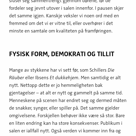
sluser seg sammentrengt gjennom dørene, før de
fordeler seg jevnt utover i salen innenfor. I pausen skjer
det samme igjen. Kanskje veksler vi noen ord med en
fremmed om det vi er vitne til, eller overhører i det
minste en samtale om kvaliteten på framføringen.
FYSISK FORM, DEMOKRATI OG TILLIT
Mange av stykkene har vi sett før, som Schillers
Die
Räuber
eller Ibsens
Et dukkehjem
. Men samtidig er alt
nytt. Nettopp dette er jo hemmeligheten bak
gjentagelser – at alt er nytt og gammelt på samme tid.
Menneskene på scenen har endret seg og dermed måten
de snakker, synger, eller spiller på. Det samme gjelder
omgivelsene. Forskjellen behøver ikke være så stor. Bare
en liten endring kan ha store konsekvenser. Publikum i
salen er iallfall nytt. Også verden vi kommer inn fra og