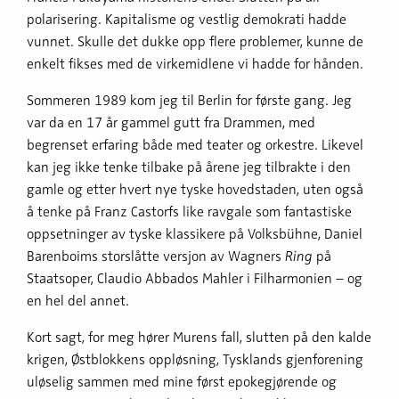
polarisering. Kapitalisme og vestlig demokrati hadde
vunnet. Skulle det dukke opp flere problemer, kunne de
enkelt fikses med de virkemidlene vi hadde for hånden.
Sommeren 1989 kom jeg til Berlin for første gang. Jeg
var da en 17 år gammel gutt fra Drammen, med
begrenset erfaring både med teater og orkestre. Likevel
kan jeg ikke tenke tilbake på årene jeg tilbrakte i den
gamle og etter hvert nye tyske hovedstaden, uten også
å tenke på Franz Castorfs like ravgale som fantastiske
oppsetninger av tyske klassikere på Volksbühne, Daniel
Barenboims storslåtte versjon av Wagners
Ring
på
Staatsoper, Claudio Abbados Mahler i Filharmonien – og
en hel del annet.
Kort sagt, for meg hører Murens fall, slutten på den kalde
krigen, Østblokkens oppløsning, Tysklands gjenforening
uløselig sammen med mine først epokegjørende og