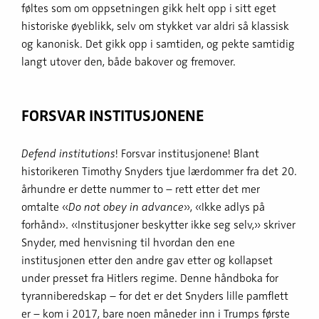
føltes som om oppsetningen gikk helt opp i sitt eget
historiske øyeblikk, selv om stykket var aldri så klassisk
og kanonisk. Det gikk opp i samtiden, og pekte samtidig
langt utover den, både bakover og fremover.
FORSVAR INSTITUSJONENE
Defend institutions
! Forsvar institusjonene! Blant
historikeren Timothy Snyders tjue lærdommer fra det 20.
århundre er dette nummer to – rett etter det mer
omtalte «
Do not obey in advance
», «Ikke adlys på
forhånd». «Institusjoner beskytter ikke seg selv,» skriver
Snyder, med henvisning til hvordan den ene
institusjonen etter den andre gav etter og kollapset
under presset fra Hitlers regime. Denne håndboka for
tyranniberedskap – for det er det Snyders lille pamflett
er – kom i 2017, bare noen måneder inn i Trumps første