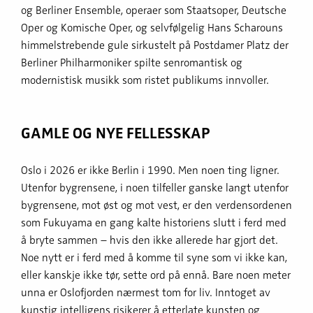
og Berliner Ensemble, operaer som Staatsoper, Deutsche
Oper og Komische Oper, og selvfølgelig Hans Scharouns
himmelstrebende gule sirkustelt på Postdamer Platz der
Berliner Philharmoniker spilte senromantisk og
modernistisk musikk som ristet publikums innvoller.
GAMLE OG NYE FELLESSKAP
Oslo i 2026 er ikke Berlin i 1990. Men noen ting ligner.
Utenfor bygrensene, i noen tilfeller ganske langt utenfor
bygrensene, mot øst og mot vest, er den verdensordenen
som Fukuyama en gang kalte historiens slutt i ferd med
å bryte sammen – hvis den ikke allerede har gjort det.
Noe nytt er i ferd med å komme til syne som vi ikke kan,
eller kanskje ikke tør, sette ord på ennå. Bare noen meter
unna er Oslofjorden nærmest tom for liv. Inntoget av
kunstig intelligens risikerer å etterlate kunsten og