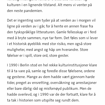
kulturen i en lignende tilstand. Alt mens vi venter på
den neste pandemien.
Det er ingenting som tyder på at verden av i morgen vil
ligne på verden av i går, for å hente en annen frase fra
den tyskspråklige litteraturen. Gamle fellesskap er i ferd
med å bryte sammen, nye tar form. Det føles som vi lever
i et historisk øyeblikk med stor risiko, men også store
muligheter, med angst og håp om hverandre. Store
følelser er i spill, store ord, store gester.
I 1990 i Berlin stod en hel rekke kulturinstitusjoner klare
til å ta vare på, samle og foredle disse følelsene, ordene
og gestene. Mange av dem hadde vært gjennom harde
tider, preget av ensretting, overvåkning og arrestasjoner
eller bare dårlig råd og misfornøyd publikum. Men de
hadde overlevd, og i 1990 var de der fortsatt, klare for å
ta tak i historien som utspilte seg rundt dem.