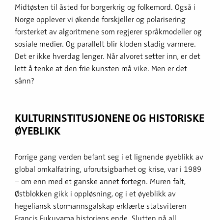
Midtøsten til åsted for borgerkrig og folkemord. Også i
Norge opplever vi økende forskjeller og polarisering
forsterket av algoritmene som regjerer språkmodeller og
sosiale medier. Og parallelt blir kloden stadig varmere.
Det er ikke hverdag lenger. Når alvoret setter inn, er det
lett å tenke at den frie kunsten må vike. Men er det
sånn?
KULTURINSTITUSJONENE OG HISTORISKE
ØYEBLIKK
Forrige gang verden befant seg i et lignende øyeblikk av
global omkalfatring, uforutsigbarhet og krise, var i 1989
– om enn med et ganske annet fortegn. Muren falt,
Østblokken gikk i oppløsning, og i et øyeblikk av
hegeliansk stormannsgalskap erklærte statsviteren
Francis Fukuyama historiens ende. Slutten på all