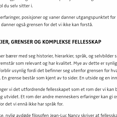
ol du selv sitter i.
erfaringer, posisjoner og vaner danner utgangspunktet for 
e danner også grensen for det vi ikke kan forstå.
IER, GRENSER OG KOMPLEKSE FELLESSKAP
ner bærer med seg historier, hierarkier, språk, og selvbilder
emstår som relevant og har kvalitet. Mye av dette er synlig 
rblir usynlig fordi det befinner seg utenfor grensen for hva
. En grense består som kjent av to sider. En utside og en inn
nger vi det utfordrende fellesskapet som et rom der vi kan b
og utvidet. Et rom der andre menneskers erfaringer kan gi o
or det vi ennå ikke har språk for.
e, nylig avdøde filosofen Jean-Luc Nancy skriver at fellessk