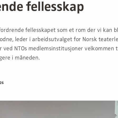
nde fellesskap
fordrende fellesskapet som et rom der vi kan bl
odne, leder i arbeidsutvalget for Norsk teater
er ved NTOs medlemsinstitusjoner velkommen t
igere i måneden.
026