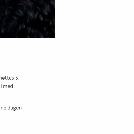
møttes 5.–
ai med
enne dagen