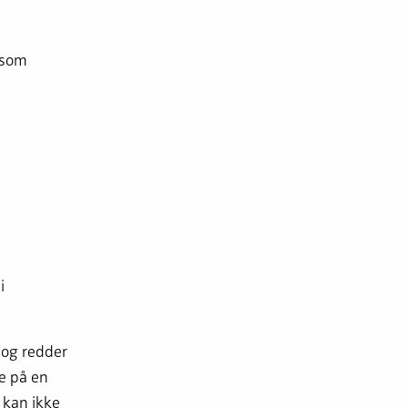
 som
i
 og redder
de på en
 kan ikke