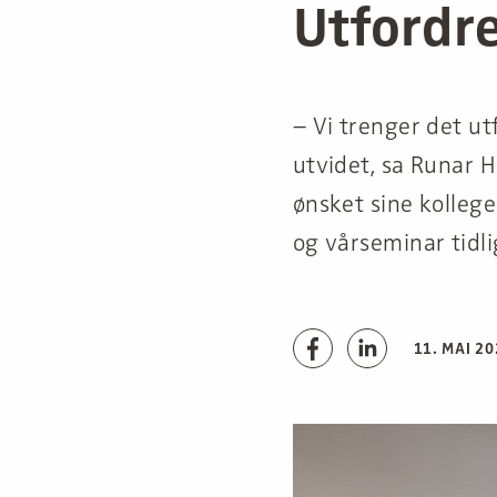
Utfordre
– Vi trenger det ut
utvidet, sa Runar H
ønsket sine kolleg
og vårseminar tidl
11. MAI 2