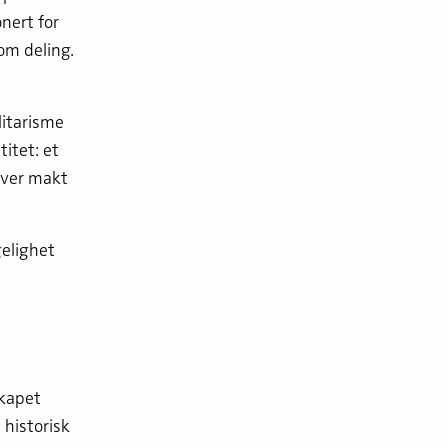
onert for
om deling.
litarisme
itet: et
hver makt
gelighet
skapet
 historisk