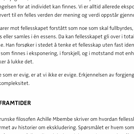
gelsen for at individet kan finnes. Vi er alltid allerede eksp
evert til en felles verden der mening og verdi oppstår gjenn
rer mot fellesskapet forstått som noe som skal fullbyrdes,
 eller samles i én essens. Da kan fellesskapet gli over i tota
e. Han forsøker i stedet å tenke et fellesskap uten fast ident
 som finnes i eksponering, i forskjell, og i motstand mot en
er å lukke det.
 som er evig, er at vi ikke er evige. Erkjennelsen av forgjen
kompleksitet.
 FRAMTIDER
unske filosofen Achille Mbembe skriver om hvordan felles
formet av historier om ekskludering. Spørsmålet er hvem som