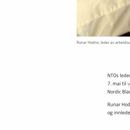
Runar Hodne, leder av arbeidsu
NTOs lede
7. mai til
v
Nordic Bl
Runar Hod
og innlede