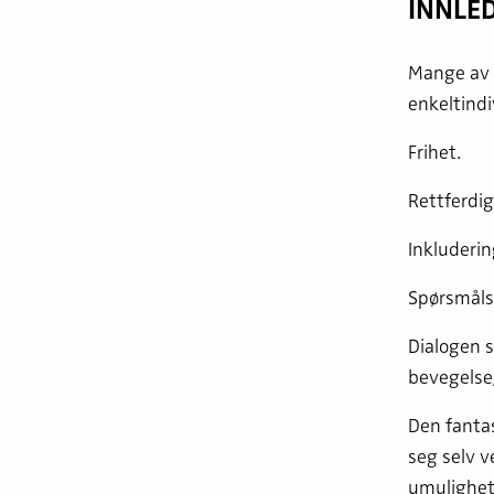
INNLED
Mange av d
enkeltindi
Frihet.
Rettferdig
Inkluderin
Spørsmåls
Dialogen s
bevegelse,
Den fanta
seg selv v
umulighet: