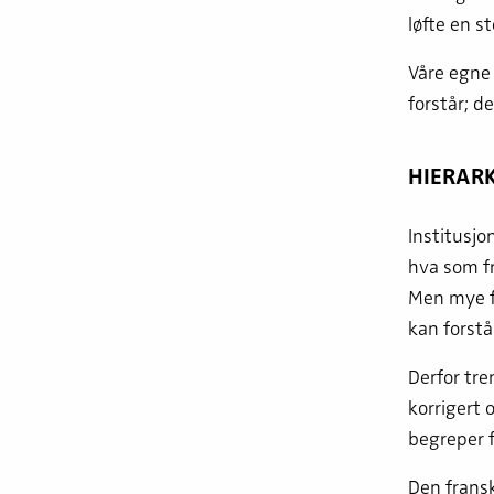
løfte en st
Våre egne 
forstår; d
HIERARK
Institusjo
hva som fr
Men mye fo
kan forstå
Derfor tre
korrigert 
begreper f
Den fransk