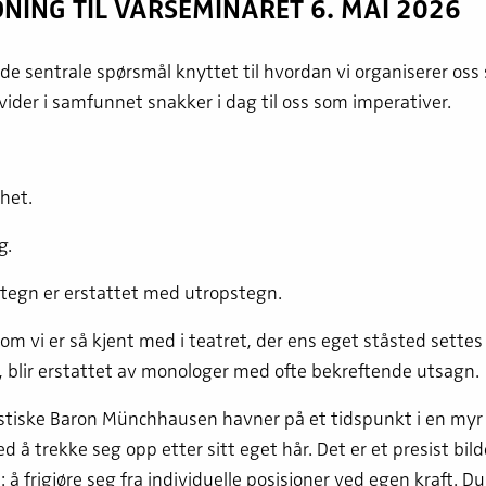
NING TIL VÅRSEMINARET 6. MAI 2026
e sentrale spørsmål knyttet til hvordan vi organiserer oss
vider i samfunnet snakker i dag til oss som imperativer.
het.
g.
tegn er erstattet med utropstegn.
om vi er så kjent med i teatret, der ens eget ståsted settes 
 blir erstattet av monologer med ofte bekreftende utsagn.
stiske Baron Münchhausen havner på et tidspunkt i en myr
ed å trekke seg opp etter sitt eget hår. Det er et presist bil
 å frigjøre seg fra individuelle posisjoner ved egen kraft. Du