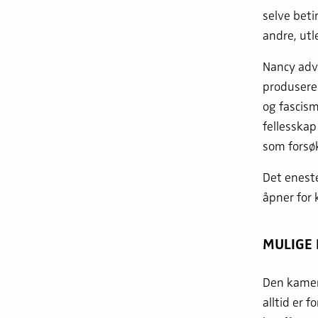
selve betin
andre, utl
Nancy adva
produseres
og fascism
fellesskap
som forsøk
Det eneste
åpner for 
MULIGE
Den kamer
alltid er 