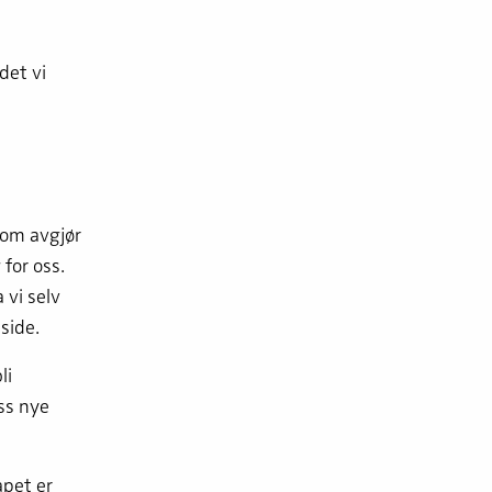
det vi
 som avgjør
for oss.
 vi selv
side.
li
ss nye
apet er