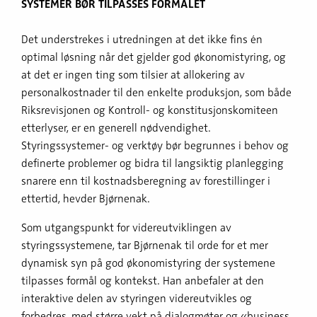
SYSTEMER BØR TILPASSES FORMÅLET
Det understrekes i utredningen at det ikke fins én
optimal løsning når det gjelder god økonomistyring, og
at det er ingen ting som tilsier at allokering av
personalkostnader til den enkelte produksjon, som både
Riksrevisjonen og Kontroll- og konstitusjonskomiteen
etterlyser, er en generell nødvendighet.
Styringssystemer- og verktøy bør begrunnes i behov og
definerte problemer og bidra til langsiktig planlegging
snarere enn til kostnadsberegning av forestillinger i
ettertid, hevder Bjørnenak.
Som utgangspunkt for videreutviklingen av
styringssystemene, tar Bjørnenak til orde for et mer
dynamisk syn på god økonomistyring der systemene
tilpasses formål og kontekst. Han anbefaler at den
interaktive delen av styringen videreutvikles og
forbedres, med større vekt på dialogmøter og «business