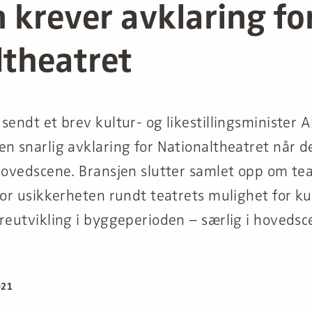
 krever avklaring fo
ltheatret
sendt et brev kultur- og likestillingsminister Ab
n snarlig avklaring for Nationaltheatret når d
 hovedscene. Bransjen slutter samlet opp om te
for usikkerheten rundt teatrets mulighet for k
ereutvikling i byggeperioden – særlig i hoveds
021