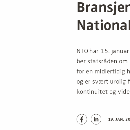
Bransjen
Nationa
NTO har 15. januar 
ber statsråden om e
for en midlertidig
og er svært urolig 
kontinuitet og vid
19. JAN. 2