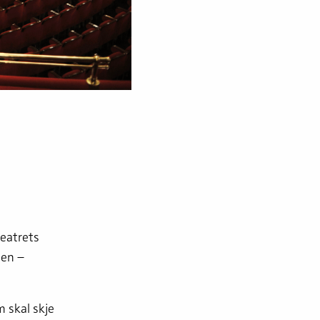
teatrets
den –
m skal skje