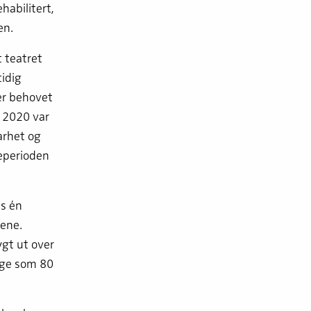
habilitert,
en.
 teatret
tidig
er behovet
r 2020 var
arhet og
geperioden
es én
cene.
ygt ut over
nge som 80