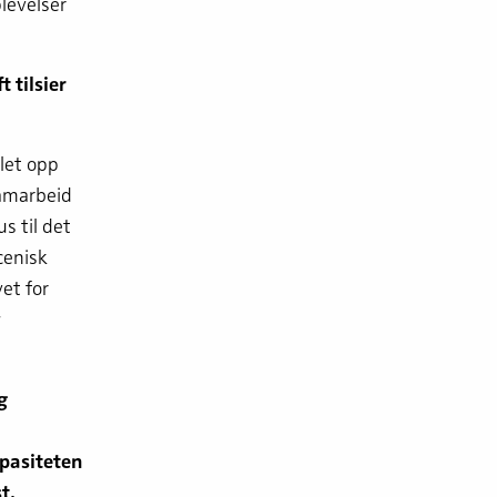
levelser
 tilsier
let opp
samarbeid
s til det
cenisk
vet for
g
g
pasiteten
t.