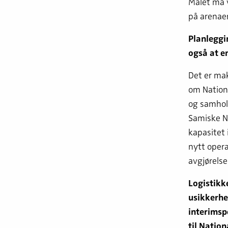
Målet må v
på arenaer
Planleggin
også at en
Det er mak
om Nationa
og samhold
Samiske Na
kapasitet 
nytt opera
avgjørelse
Logistikk
usikkerhe
interimsp
til Natio