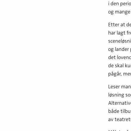
i den peri
og mange 
Etter at d
har lagt f
sceneløsn
og lander 
det lovend
de skal ku
pågår, men
Leser man 
løsning so
Alternativ
både tilbu
av teatret