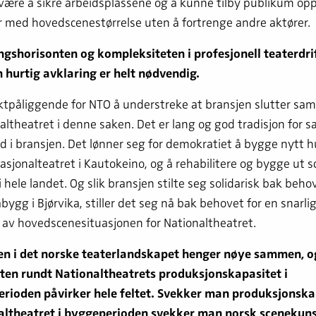
ære å sikre arbeidsplassene og å kunne tilby publikum opp
 med hovedscenestørrelse uten å fortrenge andre aktører.
gshorisonten og kompleksiteten i profesjonell teaterdrift
 hurtig avklaring er helt nødvendig.
tpåliggende for NTO å understreke at bransjen slutter sam
ltheatret i denne saken. Det er lang og god tradisjon for 
 i bransjen. Det lønner seg for demokratiet å bygge nytt hu
sjonalteatret i Kautokeino, og å rehabilitere og bygge ut s
i hele landet. Og slik bransjen stilte seg solidarisk bak beho
bygg i Bjørvika, stiller det seg nå bak behovet for en snarli
 av hovedscenesituasjonen for Nationaltheatret.
en i det norske teaterlandskapet henger nøye sammen, o
ten rundt Nationaltheatrets produksjonskapasitet i
erioden påvirker hele feltet. Svekker man produksjonska
naltheatret i byggeperioden svekker man norsk scenekuns