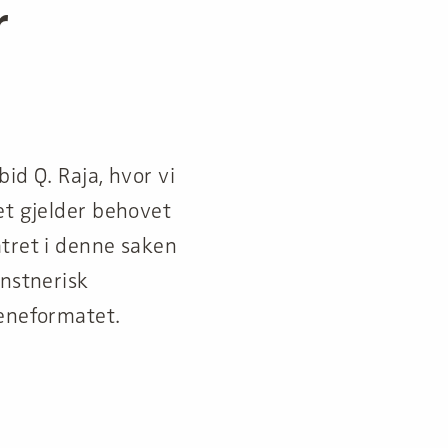
r
id Q. Raja, hvor vi
et gjelder behovet
atret i denne saken
unstnerisk
ceneformatet.