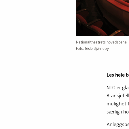
Nationaltheatrets hovedscene
Foto: Gisle Bjørneby
Les hele b
NTO er gla
Bransjefel
mulighet f
særlig i 
Anleggsper