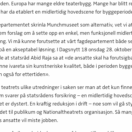
oden. Europa har mange eldre teaterbygg. Mange har blitt re
har da etablert en midlertidig hovedscene for byggeperiod
epartementet skrinla Munchmuseet som alternativ, vet vi at
rem forslag om å sette opp en enkel, men funksjonell midler
ing. Vi må kunne forutsette at vårt fagdepartement både s
på en akseptabel løsning. I Dagsnytt 18 onsdag 28. oktobe
e at statsråd Abid Raja sa at «de ansatte skal ha forutsigb
nne ivareta sin kunstneriske kvalitet, både i perioden byg
 også for ettertiden».
teatrets ulike utredninger i saken ser man at det kun finn
m svarer på statsrådens forsikring – en midlertidig hoveds
et er dystert. En kraftig reduksjon i drift – noe som vil gå st
det til publikum og Nationaltheatrets organisasjon. Så ma
s ansatte vil miste jobben.