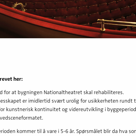
revet her:
d for at bygningen Nationaltheatret skal rehabiliteres.
lesskapet er imidlertid svært urolig for usikkerheten rundt 
or kunstnerisk kontinuitet og videreutvikling i byggeperio
hovedsceneformatet.
ioden kommer til å vare i 5-6 år. Spørsmålet blir da hva so