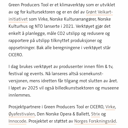
Green Producers Tool er et klimaverktøy som er utviklet
av og for kultursektoren og er en del av
Grønt Veikart-
initiativet
som Virke, Norske Kulturarrangører, Norske
Kulturhus og NTO lanserte i 2021. Verktøyet gjør det
enkelt å planlegge, måle CO2 utslipp og redusere og
rapportere på utslipp tilknyttet produksjoner og
oppsetninger. Bak alle beregningene i verktøyet står
CICERO.
I dag brukes verktøyet av produsenter innen film & tv,
festival og events. Nå lanseres altså scenekunst-
versjonen, mens idretten får tilgang mot slutten av året.
I løpet av 2025 vil også billedkunstsektoren og museene
innlemmes.
Prosjektpartnere i Green Producers Tool er CICERO,
Virke
,
Øyafestivalen
, Den Norske Opera & Ballett,
Strix
og
Innocode
. Prosjektet er støttet av
Norges Forskningsråd
.