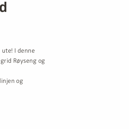
ed
ute! I denne
igrid Røyseng og
linjen og