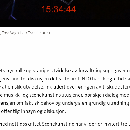
k
, Tore Vagn Lid / Transiteatret
ts nye rolle og stadige utvidelse av forvaltningsoppgaver
jenstand for diskusjon det siste året. NTO har i lengre tid v
 at en slik utvidelse, inkludert overføringen av tilskuddsfo
e musikk- og scenekunstinstitusjoner, bør skje i dialog med
bransjen om faktisk behov og undergå en grundig utrednin
 offentlig innsyn og diskusjon.
 nettidsskriftet Scenekunst.no har vi derfor invitert tre u