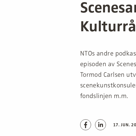
Scenesa
Kulturr
NTOs andre podkast
episoden av Scenes
Tormod Carlsen utv
scenekunstkonsulen
fondslinjen m.m.
17. JUN. 2