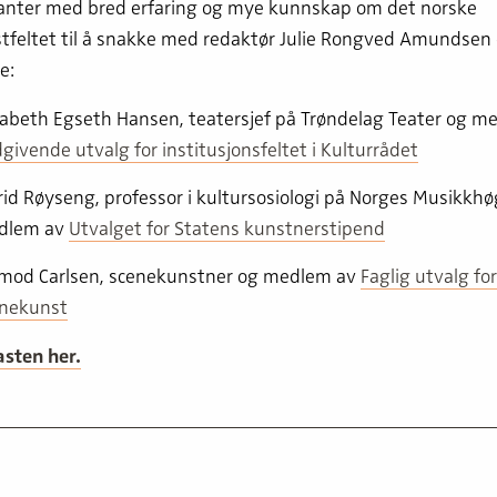
anter med bred erfaring og mye kunnskap om det norske
tfeltet til å snakke med redaktør Julie Rongved Amundsen
e:
sabeth Egseth Hansen, teatersjef på Trøndelag Teater og m
givende utvalg for institusjonsfeltet i Kulturrådet
rid Røyseng, professor i kultursosiologi på Norges Musikkhø
dlem av
Utvalget for Statens kunstnerstipend
mod Carlsen, scenekunstner og medlem av
Faglig utvalg for
nekunst
sten her.