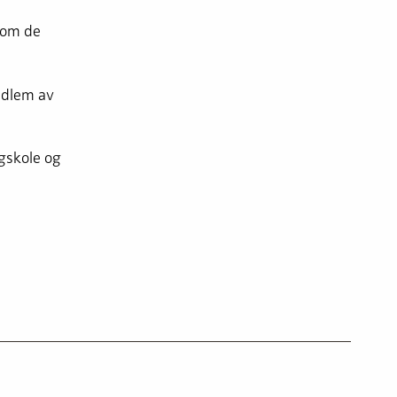
 om de
edlem av
gskole og