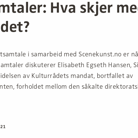
mtaler: Hva skjer m
ådet?
samtale i samarbeid med Scenekunst.no er nå 
amtaler diskuterer Elisabeth Egseth Hansen, S
idelsen av Kulturrådets mandat, bortfallet av
ten, forholdet mellom den såkalte direktorats
021