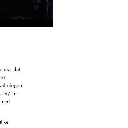
 og mandat
ært
rvaltningen
 berørte
g med
like