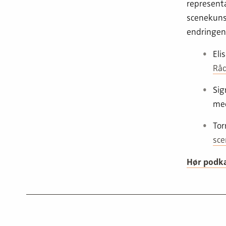
represent
scenekuns
endringen
Eli
Råd
Sig
me
Tor
sce
Hør podka