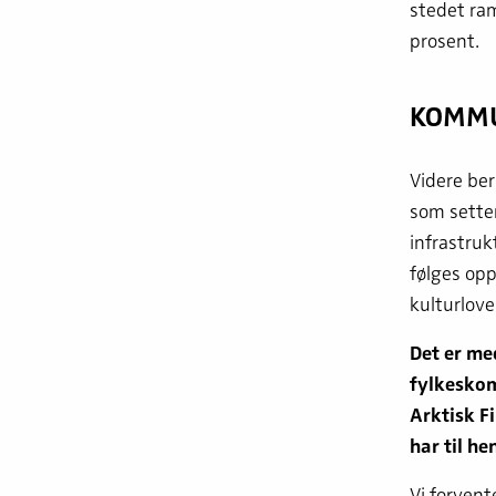
stedet ram
prosent.
KOMMU
Videre be
som setter
infrastruk
følges op
kulturlov
Det er me
fylkeskomm
Arktisk F
har til he
Vi forvent