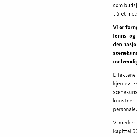
som budsje
tiåret me
Vi er for
lønns- og 
den nasjo
scenekuns
nødvendig
Effektene
kjernevirk
scenekunst
kunstneris
personale.
Vi merker 
kapittel 3