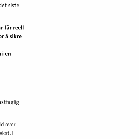
det siste
 får reell
r å sikre
 i en
stfaglig
dd over
kst. I