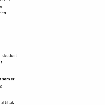
er
 den
tilskuddet
til
n som er
g
il tiltak