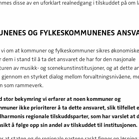
mes disse av en uforklart realnedgang i tilskuddet på om l
NENES OG FYLKESKOMMUNENES ANSV
r vi om at kommuner og fylkeskommuner sikres økonomisk
 dem i stand til å ta det ansvaret de har for den nasjonale
turen av musikk- og scenekunstinstitusjoner, og at dette a
p gjennom en styrket dialog mellom forvaltningsnivåene, m
en som rammeverk.
d stor bekymring vi erfarer at noen kommuner og
uner ikke prioriterer å ta dette ansvaret, slik tilfellet e
ilharmonis regionale tilskuddsparter, som har varslet at 
nsikt å følge opp sin andel av tilskuddet til institusjonen.
er at staten og de regionale partene raskt finner en løsning t