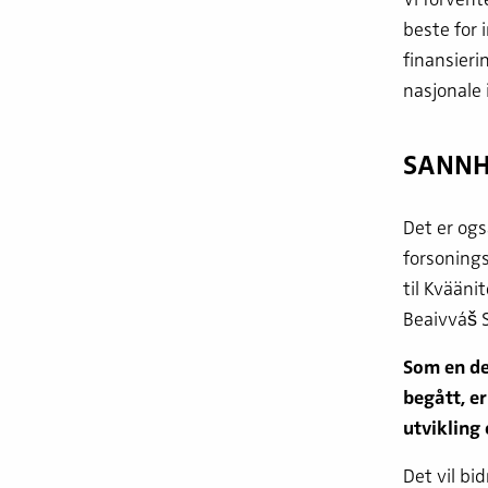
beste for 
finansier
nasjonale 
SANNH
Det er ogs
forsoning
til Kvääni
Beaivváš 
Som en de
begått, er
utvikling
Det vil bi