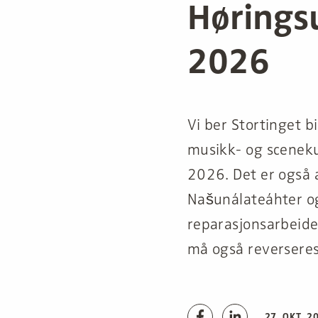
Høringsu
2026
Vi ber Stortinget b
musikk- og scenekun
2026. Det er også 
Našunálateáhter og
reparasjonsarbeidet
må også reverseres
27. OKT. 2