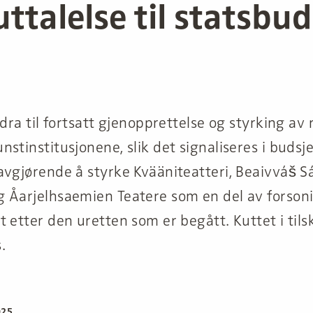
ttalelse til statsbud
idra til fortsatt gjenopprettelse og styrking av
stinstitusjonene, slik det signaliseres i budsje
avgjørende å styrke Kvääniteatteri, Beaivváš S
 Åarjelhsaemien Teatere som en del av forson
 etter den uretten som er begått. Kuttet i til
.
025