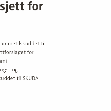
sjett for
 rammetilskuddet til
ttforslaget for
ámi
ings- og
skuddet til SKUDA