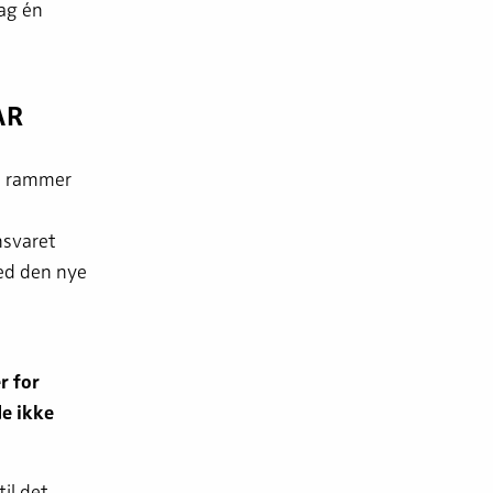
ag én
AR
e rammer
nsvaret
ed den nye
r for
de ikke
il det