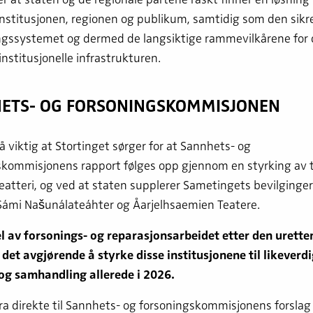
institusjonen, regionen og publikum, samtidig som den sikr
ingssystemet og dermed de langsiktige rammevilkårene for
institusjonelle infrastrukturen.
ETS- OG FORSONINGSKOMMISJONEN
å viktig at Stortinget sørger for at Sannhets- og
skommisjonens rapport følges opp gjennom en styrking av 
teatteri, og ved at staten supplerer Sametingets bevilginger 
Sámi Našunálateáhter og Åarjelhsaemien Teatere.
l av forsonings- og reparasjonsarbeidet etter den urette
 det avgjørende å styrke disse institusjonene til likeverdi
 og samhandling allerede i 2026.
dra direkte til Sannhets- og forsoningskommisjonens forslag t