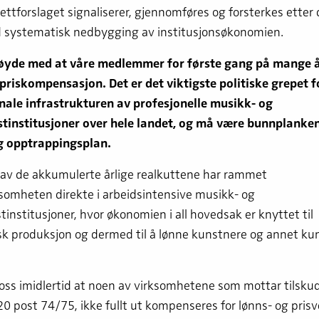
ttforslaget signaliserer, gjennomføres og forsterkes etter 
d systematisk nedbygging av institusjonsøkonomien.
nøyde med at våre medlemmer for første gang på mange år
priskompensasjon. Det er det viktigste politiske grepet fo
nale infrastrukturen av profesjonelle musikk- og
tinstitusjoner over hele landet, og må være bunnplanken
 opptrappingsplan.
 av de akkumulerte årlige realkuttene har rammet
somheten direkte i arbeidsintensive musikk- og
institusjoner, hvor økonomien i all hovedsak er knyttet til
k produksjon og dermed til å lønne kunstnere og annet kun
oss imidlertid at noen av virksomhetene som mottar tilsku
20 post 74/75, ikke fullt ut kompenseres for lønns- og prisve