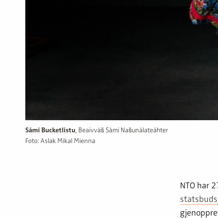
Sámi Bucketlistu
, Beaivváš Sámi Našunálateáhter
Foto: Aslak Mikal Mienna
NTO har 27
statsbuds
gjenoppre