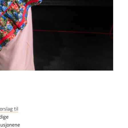
orslag til
ndige
tusjonene