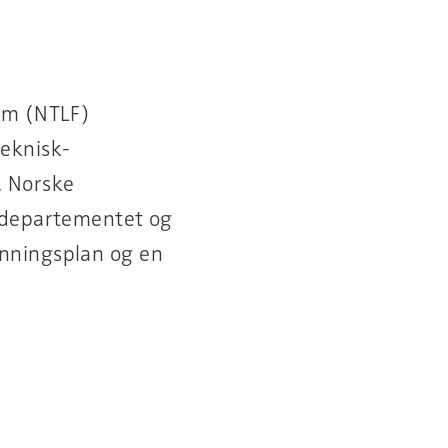
rum (NTLF)
teknisk-
. Norske
psdepartementet og
nningsplan og en