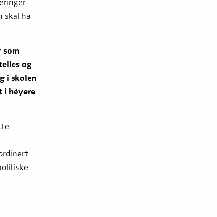
eringer
 skal ha
er som
telles og
g i skolen
t i høyere
tte
ordinert
olitiske