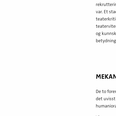
rekrutteri
var. Et st
teaterkrit
teatervit
og kunnska
betydning 
MEKAN
De to fore
det uvisst
humanioraf