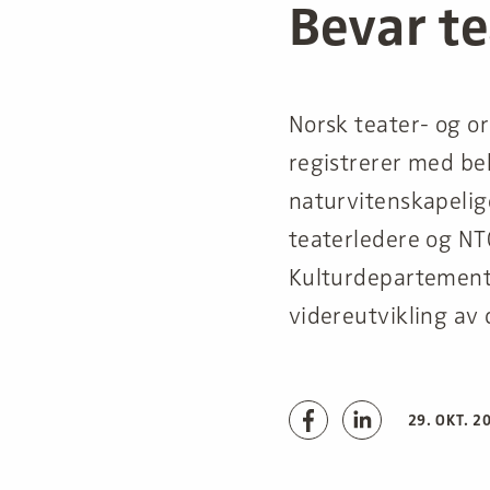
Bevar t
Norsk teater- og o
registrerer med be
naturvitenskapelig
teaterledere og NT
Kulturdepartemente
videreutvikling av
29. OKT. 2