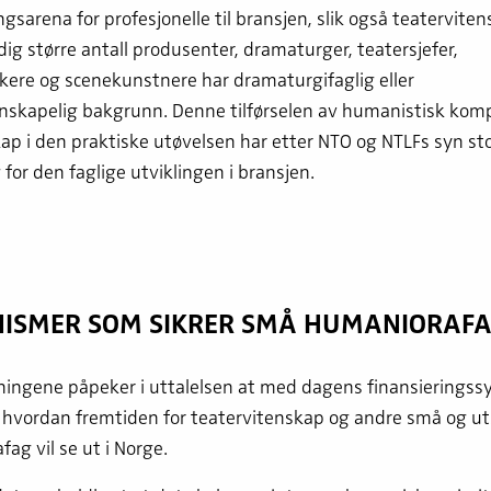
ngsarena for profesjonelle til bransjen, slik også teaterviten
adig større antall produsenter, dramaturger, teatersjefer,
ikere og scenekunstnere har dramaturgifaglig eller
enskapelig bakgrunn. Denne tilførselen av humanistisk ko
p i den praktiske utøvelsen har etter NTO og NTLFs syn st
for den faglige utviklingen i bransjen.
ISMER SOM SIKRER SMÅ HUMANIORAF
ningene påpeker i uttalelsen at med dagens finansieringss
 hvordan fremtiden for teatervitenskap og andre små og ut
ag vil se ut i Norge.