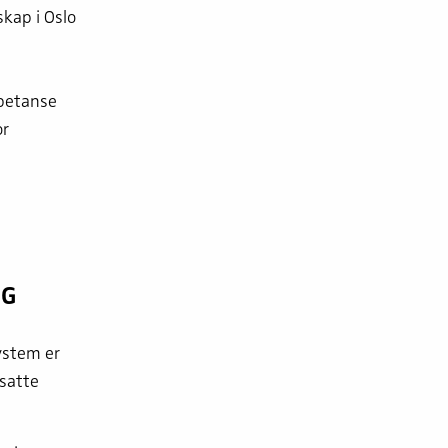
skap i Oslo
mpetanse
or
AG
ystem er
satte