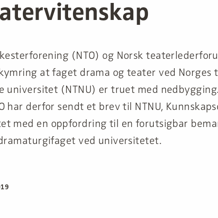
eatervitenskap
rkesterforening (NTO) og Norsk teaterlederfo
kymring at faget drama og teater ved Norges 
e universitet (NTNU) er truet med nedbygging
O har derfor sendt et brev til NTNU, Kunnska
t med en oppfordring til en forutsigbar bema
 dramaturgifaget ved universitetet.
019