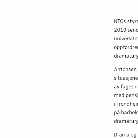
NTOs styre
2019 sendt
universit
oppfordrer
dramaturg
Antonsen 
situasjone
av faget n
med pensjo
i Trondhei
på bachelo
dramaturg
Drama og 