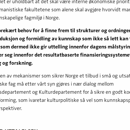
et er uholdbart at det skal være interne økonomiske priorit
manistiske fakultetene som alene skal avgjøre hvorvidt man
nskapelige fagmiljø i Norge.
 prekært behov for å finne frem til strukturer og ordning
oduksjon og formidling av kunnskap som ikke så lett kan 
 som dermed ikke gir uttelling innenfor dagens målstyrin
ner seg innenfor det resultatbaserte finansieringssysteme
 og forskning.
en av mekanismer som sikrer Norge et tilbud i små og utsa
ke fag må etter vårt syn gjøres i nær dialog mellom
departement og Kulturdepartement for å sikre en godt ko
forming, som ivaretar kulturpolitiske så vel som kunnskapsp
spektiver.