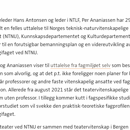
leder Hans Antonsen og leder i NTLF, Per Ananiassen har 29
 en felles uttalelse til Norges teknisk-naturvitenskapelige
et (NTNU), Kunnskapsdepartementet og Kulturdepartement
 til en forutsigbar bemanningsplan og en videreutvikling a
ifaget ved NTNU.
og Ananiassen viser til
uttalelse fra fagmiljøet selv
som bes
n som alvorlig, og at det p.t. ikke foreligger noen planer for
år professorer og andre faste vitenskapelig ansatte ved fag
n. Allerede fra august 2021 står det teatervitenskapelige 
m uten professor. I tillegg kommer kutt i fagspesifikke stu
rstudiet som vil svekke den praktisk-teoretiske fagprofilen
ifaget.
teater ved NTNU er sammen med teatervitenskap i Bergen e