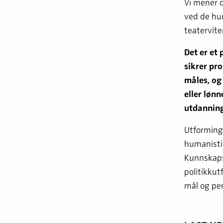
Vi mener d
ved de hu
teatervite
Det er et
sikrer pr
måles, og
eller løn
utdanning
Utforming
humanistis
Kunnskaps
politikkut
mål og per