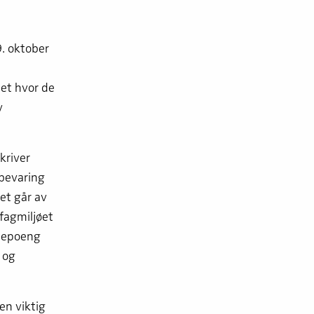
. oktober
et hvor de
v
kriver
 bevaring
et går av
fagmiljøet
diepoeng
 og
n viktig