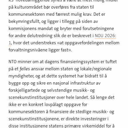
på kulturområdet bør overføres fra staten til
kommunesektoren med færrest mulig krav. Det er
bekymringsfullt, og ligger i tillegg på siden av
kommisjonens mandat og bryter med forutsetningene
for andre delutredning slik de er beskrevet i
NOU 2026:
1
, hvor det understrekes «at oppgavefordelingen mellom
forvaltningsnivåene ligger fast».
NTO minner om at dagens finansieringssystem er tuftet
på et
felles
ansvar mellom staten og lokale/regionale
myndigheter, og at dette systemet har bidratt til å
bygge opp og sikre en nasjonal infrastruktur av
forskjelligartede og selvstendige musikk- og
scenekunstinstitusjoner over hele landet. Så lenge det
ikke er en konkret lovpålagt oppgave for
kommunesektoren å finansiere de stedlige musikk- og
scenekunstinstitusjonene, er direkte investeringer i
disse institusjonene statens primære virkemiddel for å