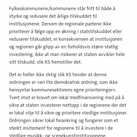
Fylkeskommunene/kommunene står fritt til både å
styrke og redusere det årlige tilskuddet til
institusjonene. Dersom de regionale partene ikke
prioriterer å følge opp en økning i statstilskuddet eller
reduserer tilskuddet, er konsekvensen at institusjonen
og regionen går glipp av en forholdsvis større statlig
investering, ikke at man risikerer at staten avvikler hele
sitt tilskudd, slik KS fremstiller det.
Det er heller ikke riktig slik KS hevder at denne
ordningen er «en lite demokratisk ordning, som ikke
hensyntar kommunesektorens egne prioriteringer».
Tvert imot er kravet om lokal medfinansiering med på å
sikre at staten investerer nettopp i de regionene der det
er lokal vilje til å sikre og prioritere stedlige institusjoner.
Ordningen sikrer lokal forankring og fungerer som et
sterkt
insitament
for regionene til å investere i de
stedlige musikk- og scenekunstinstitusjonene.