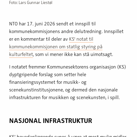
Foto: Lars Gunnar Liestøl
NTO har 17. juni 2026 sendt et innspill til
kommunekommisjonens andre delutredning. Innspillet
er en kommentar til deler av
KS' notat til
kommunekommisjonen om statlig styring på
kulturfeltet
, som vi mener ikke kan stå uimotsagt.
I notatet fremmer Kommunesektorens organisasjon (KS)
dyptgripende forslag som setter hele
finansieringssystemet for musikk- og
scenekunstinstitusjonene, og dermed den nasjonale
infrastrukturen for musikken og scenekunsten, i spill.
NASJONAL INFRASTRUKTUR
KS’ hovedanliggende synes å være at mest mulig midler