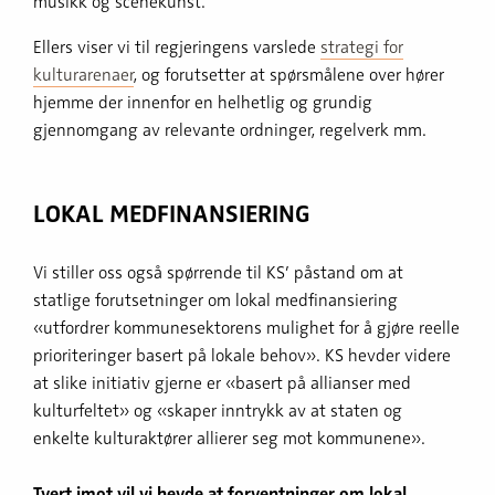
musikk og scenekunst.
Ellers viser vi til regjeringens varslede
strategi for
kulturarenaer
, og forutsetter at spørsmålene over hører
hjemme der innenfor en helhetlig og grundig
gjennomgang av relevante ordninger, regelverk mm.
LOKAL MEDFINANSIERING
Vi stiller oss også spørrende til KS’ påstand om at
statlige forutsetninger om lokal medfinansiering
«utfordrer kommunesektorens mulighet for å gjøre reelle
prioriteringer basert på lokale behov». KS hevder videre
at slike initiativ gjerne er «basert på allianser med
kulturfeltet» og «skaper inntrykk av at staten og
enkelte kulturaktører allierer seg mot kommunene».
Tvert imot vil vi hevde at forventninger om lokal