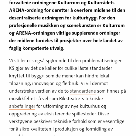
forvaltede ordningene Kulturrom og Kulturrådets
ARENA-ordning for deretter å overføre midlene til den
desentraliserte ordningen for kulturbygg. For den
profesjonelle musikken og scenekunsten er Kulturrom
og ARENA-ordningen viktige supplerende ordninger
der midlene fordeles til prosjekter over hele landet av
faglig kompetente utvalg.
Vi stiller oss også spørrende til den problematiseringen
KS gjør av det de kaller for «ulike låste standarder
knyttet til bygg» som de mener kan hindre lokal
tilpasning, innovasjon og flerbruk. Vi vil derimot
understreke verdien av de to
standardene
som finnes på
musikkfeltet så vel som Riksteatrets
tekniske
anbefalinger
for utforming av nye kulturhus og
oppgradering av eksisterende spillesteder. Disse
verktøyene beskriver tekniske forhold som er vesentlige
for å sikre kvaliteten i produksjon og formidling av