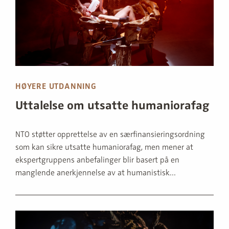
HØYERE UTDANNING
Uttalelse om utsatte humaniorafag
NTO støtter opprettelse av en særfinansieringsordning
som kan sikre utsatte humaniorafag, men mener at
ekspert­gruppens anbefalinger blir basert på en
manglende anerkjen­nelse av at humanistisk...