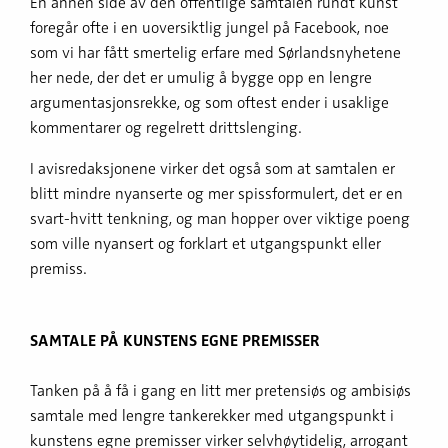
En annen side av den offentlige samtalen rundt kunst
foregår ofte i en uoversiktlig jungel på Facebook, noe
som vi har fått smertelig erfare med Sørlandsnyhetene
her nede, der det er umulig å bygge opp en lengre
argumentasjonsrekke, og som oftest ender i usaklige
kommentarer og regelrett drittslenging.
I avisredaksjonene virker det også som at samtalen er
blitt mindre nyanserte og mer spissformulert, det er en
svart-hvitt tenkning, og man hopper over viktige poeng
som ville nyansert og forklart et utgangspunkt eller
premiss.
SAMTALE PÅ KUNSTENS EGNE PREMISSER
Tanken på å få i gang en litt mer pretensiøs og ambisiøs
samtale med lengre tankerekker med utgangspunkt i
kunstens egne premisser virker selvhøytidelig, arrogant