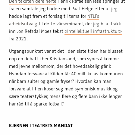
Den teksten dere hørte
Henrik Rafaelsen lese springer ut
fra en samtale jeg hadde med Paal-Helge etter at jeg
hadde lagt frem et forslag til tema for
NTLFs
arbeidsutvalg
til dette vårseminaret, der jeg bl.a. trakk
inn Jon Refsdal Moes tekst
«Intellektuell infrastruktur»
fra 2021.
Utgangspunktet var at det i den siste tiden har blusset
opp en debatt i her Kristiansand, som synes å komme
med jevne mellomrom, der det hovedsakelig går i:
Hvordan forsvare at Kilden får 40 mill. kr. av kommunen
når barn sulter og gamle fryser? Hvordan kan man
forsvare at fiffen koser seg med symfonisk musikk og
sære teaterstykker, mens flere og flere barn ikke lenger
har råd til å sparke fotball?
KJERNEN I TEATRETS MANDAT