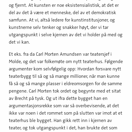
og fjernt. At kunsten er noe eksistensialistisk, at det er
del av det å være et menneske, del av et demokratisk
samfunn. At vi, altså ledere for kunstinstitusjoner, og
kunstnerne selv tenker og snakker høyt, der vi tar
utgangspunkt i selve kjernen av det vi holder på med og
det vi kan.
Et eks. fra da Carl Morten Amundsen var teatersjef i
Molde, og det var folkemøte om nytt teaterhus. Følgende
argumenter kom selvfølgelig opp: Hvordan forsvare nytt
teaterbygg til så og så mange millioner, når man kunne
få så og så mange plasser i eldreomsorgen for de samme
pengene. Carl Morten tok ordet og begynte med et sitat
av Brecht på tysk. Og ut ifra dette bygget han en
argumentasjonsrekke som var så overbevisende, at det
ikke var noen i det rommet som på slutten var imot at et
teaterhus ble bygget. Han gikk rett inn i kjernen av
teater, og tok utgangspunkt i det, han brukte det som