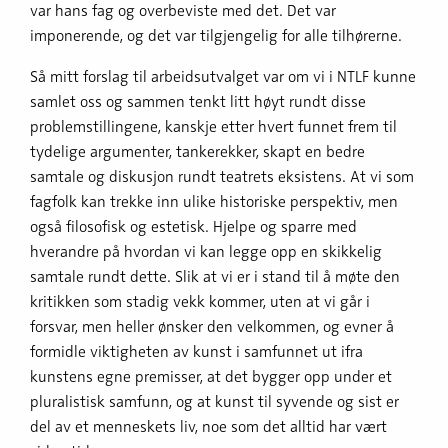
var hans fag og overbeviste med det. Det var
imponerende, og det var tilgjengelig for alle tilhørerne.
Så mitt forslag til arbeidsutvalget var om vi i NTLF kunne
samlet oss og sammen tenkt litt høyt rundt disse
problemstillingene, kanskje etter hvert funnet frem til
tydelige argumenter, tankerekker, skapt en bedre
samtale og diskusjon rundt teatrets eksistens. At vi som
fagfolk kan trekke inn ulike historiske perspektiv, men
også filosofisk og estetisk. Hjelpe og sparre med
hverandre på hvordan vi kan legge opp en skikkelig
samtale rundt dette. Slik at vi er i stand til å møte den
kritikken som stadig vekk kommer, uten at vi går i
forsvar, men heller ønsker den velkommen, og evner å
formidle viktigheten av kunst i samfunnet ut ifra
kunstens egne premisser, at det bygger opp under et
pluralistisk samfunn, og at kunst til syvende og sist er
del av et menneskets liv, noe som det alltid har vært